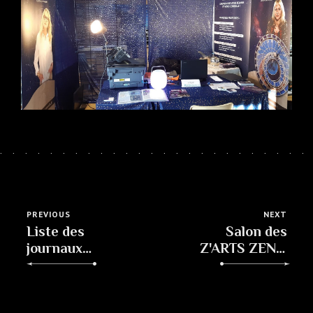
PREVIOUS
NEXT
Liste des
Salon des
journaux
Z'ARTS ZEN à
m'ayant fait
Pont-du-
confiance
Château
depuis 1996