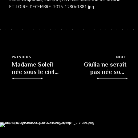
PREVIOUS
NEXT
Madame Soleil
Giulia ne serait
née sous le ciel
pas née sous
nivernais
"une bonne
étoile"